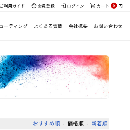
ご利用ガイド
face
会員登録
login
ログイン
shopping_cart
カート
円
0
ューティング
よくある質問
会社概要
お問い合わせ
おすすめ順
価格順
新着順
-
-