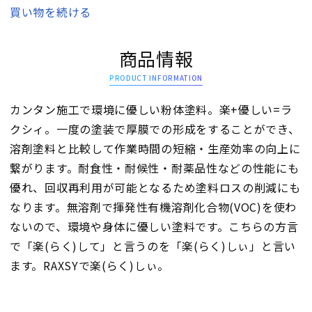
買い物を続ける
商品情報
PRODUCT INFORMATION
カンタン施工で環境に優しい粉体塗料。楽+優しい=ラ
クシィ。一度の塗装で厚膜での形成をすることができ、
溶剤塗料と比較して作業時間の短縮・生産効率の向上に
繋がります。耐食性・耐候性・耐薬品性などの性能にも
優れ、回収再利用が可能となるため塗料ロスの削減にも
なります。無溶剤で揮発性有機溶剤化合物(VOC)を使わ
ないので、環境や身体に優しい塗料です。こちらの方言
で「楽(らく)して」と言うのを「楽(らく)しぃ」と言い
ます。RAXSYで楽(らく)しぃ。