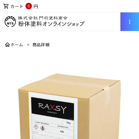
shopping_cart
カート
円
0
more_vert
home
ホーム
商品詳細