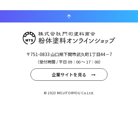
arrow_upward
〒751-0833 山口県下関市武久町1丁目44－7
（受付時間 / 平日 09：00 〜 17：00）
企業サイトを見る
© 2023 MOJITORYOU Co.Ltd.