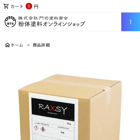
shopping_cart
カート
円
0
more_vert
home
ホーム
商品詳細