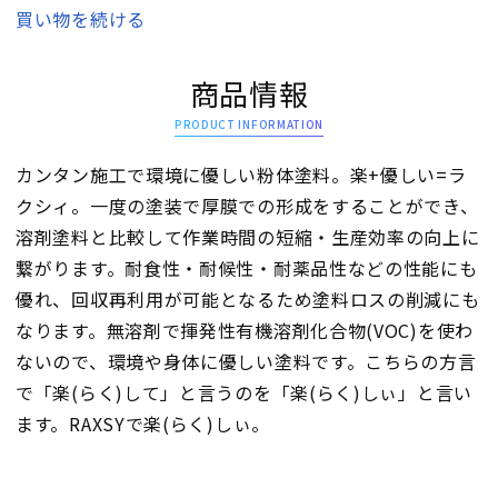
買い物を続ける
商品情報
PRODUCT INFORMATION
カンタン施工で環境に優しい粉体塗料。楽+優しい=ラ
クシィ。一度の塗装で厚膜での形成をすることができ、
溶剤塗料と比較して作業時間の短縮・生産効率の向上に
繋がります。耐食性・耐候性・耐薬品性などの性能にも
優れ、回収再利用が可能となるため塗料ロスの削減にも
なります。無溶剤で揮発性有機溶剤化合物(VOC)を使わ
ないので、環境や身体に優しい塗料です。こちらの方言
で「楽(らく)して」と言うのを「楽(らく)しぃ」と言い
ます。RAXSYで楽(らく)しぃ。