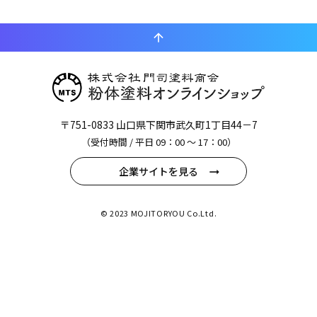
arrow_upward
〒751-0833 山口県下関市武久町1丁目44－7
（受付時間 / 平日 09：00 〜 17：00）
企業サイトを見る
© 2023 MOJITORYOU Co.Ltd.