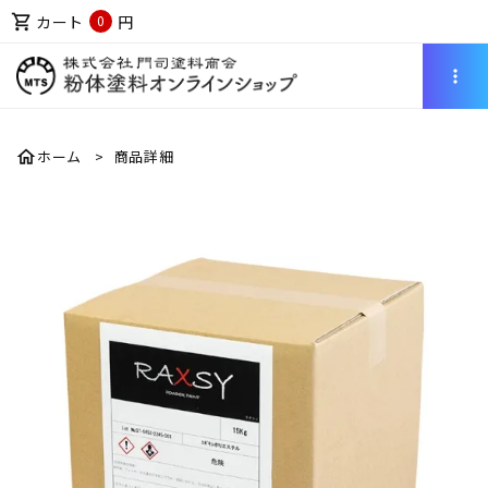
shopping_cart
カート
円
0
more_vert
home
ホーム
商品詳細