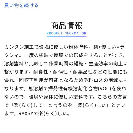
買い物を続ける
商品情報
PRODUCT INFORMATION
カンタン施工で環境に優しい粉体塗料。楽+優しい=ラ
クシィ。一度の塗装で厚膜での形成をすることができ、
溶剤塗料と比較して作業時間の短縮・生産効率の向上に
繋がります。耐食性・耐候性・耐薬品性などの性能にも
優れ、回収再利用が可能となるため塗料ロスの削減にも
なります。無溶剤で揮発性有機溶剤化合物(VOC)を使わ
ないので、環境や身体に優しい塗料です。こちらの方言
で「楽(らく)して」と言うのを「楽(らく)しぃ」と言い
ます。RAXSYで楽(らく)しぃ。