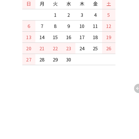
日
月
火
水
木
金
土
1
2
3
4
5
6
7
8
9
10
11
12
13
14
15
16
17
18
19
20
21
22
23
24
25
26
27
28
29
30
用/全艶】RAL9005
【屋内用/全艶】日塗工19-
B1.9/0.1) 15Kg
60D (10YR6/2) 15Kg
000円(税込71,500円)
65,000円(税込71,500円)