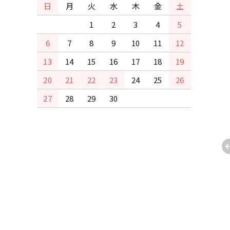
日
月
火
水
木
金
土
1
2
3
4
5
6
7
8
9
10
11
12
13
14
15
16
17
18
19
20
21
22
23
24
25
26
27
28
29
30
用/全艶】RAL9005
【屋内用/全艶】日塗工19-
B1.9/0.1) 15Kg
60D (10YR6/2) 15Kg
000円(税込71,500円)
65,000円(税込71,500円)