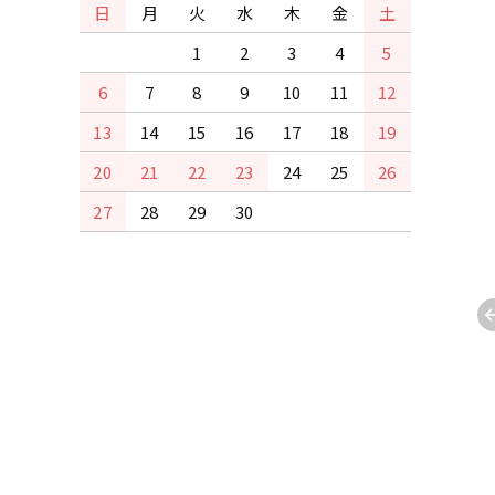
日
月
火
水
木
金
土
1
2
3
4
5
6
7
8
9
10
11
12
13
14
15
16
17
18
19
20
21
22
23
24
25
26
27
28
29
30
用/全艶】RAL9005
【屋内用/全艶】日塗工19-
B1.9/0.1) 15Kg
60D (10YR6/2) 15Kg
000円(税込71,500円)
65,000円(税込71,500円)