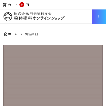
shopping_cart
カート
円
0
more_vert
home
ホーム
商品詳細