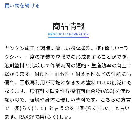
買い物を続ける
商品情報
PRODUCT INFORMATION
カンタン施工で環境に優しい粉体塗料。楽+優しい=ラ
クシィ。一度の塗装で厚膜での形成をすることができ、
溶剤塗料と比較して作業時間の短縮・生産効率の向上に
繋がります。耐食性・耐候性・耐薬品性などの性能にも
優れ、回収再利用が可能となるため塗料ロスの削減にも
なります。無溶剤で揮発性有機溶剤化合物(VOC)を使わ
ないので、環境や身体に優しい塗料です。こちらの方言
で「楽(らく)して」と言うのを「楽(らく)しぃ」と言い
ます。RAXSYで楽(らく)しぃ。