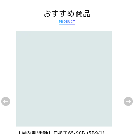
おすすめ商品
PRODUCT
【屋内用/半艶】日塗工65-90B (5B9/1)